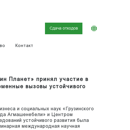
Сдача отходов
во
Контакт
рин Планет» принял участие в
еменные вызовы устойчивого
изнеса и социальных наук «Грузинского
ида Агмашенебели» и Центром
едований устойчивого развития была
линарная международная научная