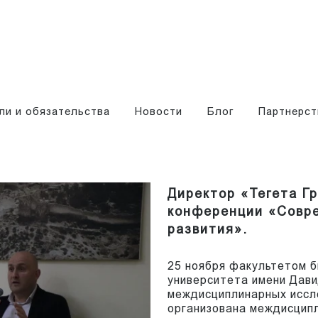
ли и обязательства
Новости
Блог
Партнерст
Директор «Тегета Г
конференции «Совр
развития».
25 ноября факультетом б
университета имени Дав
междисциплинарных иссл
организована междисцип