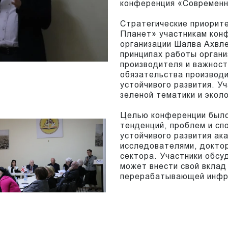
конференция «Современн
Стратегические приорите
Планет» участникам кон
организации Шалва Ахвл
принципах работы орган
производителя и важност
обязательства производи
устойчивого развития. У
зеленой тематики и экол
Целью конференции было
тенденций, проблем и сп
устойчивого развития ак
исследователями, докто
сектора. Участники обсу
может внести свой вклад
перерабатывающей инфра