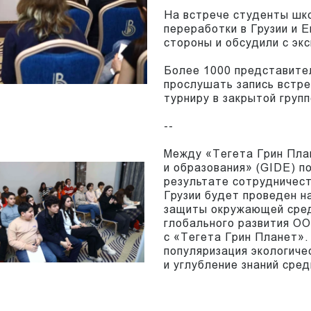
На встрече студенты шк
переработки в Грузии и 
стороны и обсудили с эк
Более 1000 представите
прослушать запись встре
турниру в закрытой груп
--
Между «Тегета Грин Пла
и образования» (GIDE) п
результате сотрудничест
Грузии будет проведен н
защиты окружающей сре
глобального развития О
с «Тегета Грин Планет».
популяризация экологич
и углубление знаний сре