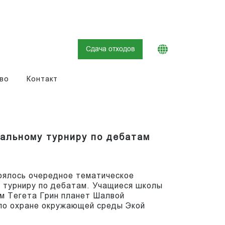
Сдача отходов
во
Контакт
нальному турниру по дебатам
оялось очередное тематическое
к турниру по дебатам. Учащиеся школы
м Тегета Грин планет Шалвой
 по охране окружающей среды Экой