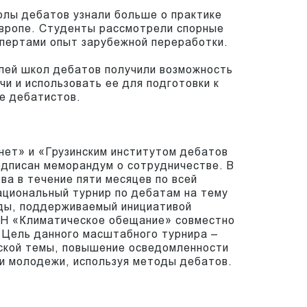
олы дебатов узнали больше о практике
Европе. Студенты рассмотрели спорные
спертами опыт зарубежной переработки.
лей школ дебатов получили возможность
чи и использовать ее для подготовки к
пе дебатистов.
нет» и «Грузинским институтом дебатов
одписан меморандум о сотрудничестве. В
ва в течение пяти месяцев по всей
ациональный турнир по дебатам на тему
ды, поддерживаемый инициативой
ОН «Климатическое обещание» совместно
 Цель данного масштабного турнира –
еской темы, повышение осведомленности
ди молодежи, используя методы дебатов.