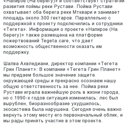
«Напирзе (На берегу)» и соответствует стратегии
развития поймы реки Рустави. Пойма Рустави
охватывает оба берега реки Мтквари и занимает
площадь около 300 гектаров. Параллельно с
поддержкой к проекту подключились и сотрудники
«Тегета». Информация о проекте «Напирзе (На
берегу)» также размещена на платформе
пожертвований Tegeta.care, что дает
возможность общественности оказать им
поддержку.
Шалва Ахвледиани, директор компании «Тегета
Грин Планет»: В компании «Тегета Грин Планет»
мы придаем большое значение защите
окружающей среды и прекрасно осознаем нашу
общую ответственность за нее. Пойма реки
Рустави играла важнейшую роль в жизни города,
но с 1990-х годов ситуация изменилась: лес был
вырублен, биоразнообразие ухудшилось,
экосистема была нарушена. Сегодня очень важно
вернуть этому месту его первоначальный облик, и
мы рады принять участие в этом проекте.