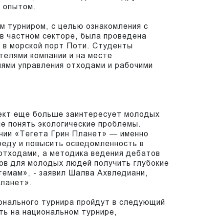
и опытом.
 турниром, с целью ознакомления с
в ​​частном секторе, была проведена
 в морской порт Поти. Студенты
телями компании и на месте
иями управления отходами и рабочими
оект еще больше заинтересует молодых
ше понять экологические проблемы.
нии «Тегета Грин Планет» — именно
еду и повысить осведомленность в
отходами, а методика ведения дебатов
ов для молодых людей получить глубокие
 темам», - заявил Шалва Ахвледиани,
Планет».
онального турнира пройдут в следующий
ть на национальном турнире,