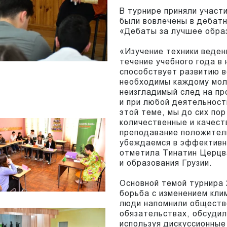
В турнире приняли участ
были вовлечены в дебатн
«Дебаты за лучшее обра
«Изучение техники веден
течение учебного года в
способствует развитию в
необходимы каждому моло
неизгладимый след на пр
и при любой деятельност
этой теме, мы до сих по
количественные и качест
преподавание положитель
убеждаемся в эффективно
отметила Тинатин Церцв
и образования Грузии.
Основной темой турнира
борьба с изменением кли
люди напомнили обществе
обязательствах, обсудил
используя дискуссионные 