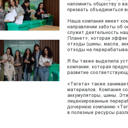
напомнить обществу о в
призвать объединиться в
Наша компания имеет ком
направлении заботы об о
служит деятельность на
Планет», которая эффек
отходы (шины, масла, а
отходы на перерабатыва
Я бы также выделила ус
компании, которая предп
развитие соответствующ
«Тегета» также занимае
материалов. Компания с
аккумуляторы, шины. Эт
лицензированные перера
дочернюю компанию «Тег
в полезные ресурсы раз