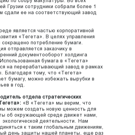
цию по сбору макулатуры. Во всех
ей Грузии сотрудники собрали более 1
м сдали ее на соответствующий завод
реде является частью корпоративной
азвития «Тегета». В целях управления
 сокращено потребление бумаги.
я отправляется заказчику в
тренний документооборот холдинга
Использованная бумага в «Тегета»
тся на перерабатывающий завод в рамках
. Благодаря тому, что «Тегета»
ет бумагу, можно избежать вырубки в
ьев в год.
водитель отдела стратегических
Тегета»:
«В «Тегета» мы верим, что
мы можем создать новую ценность для
оты об окружающей среде движет нами,
 экологической деятельности. Нам
диняться к таким глобальным движениям,
ный день защиты нашей планеты, еще раз