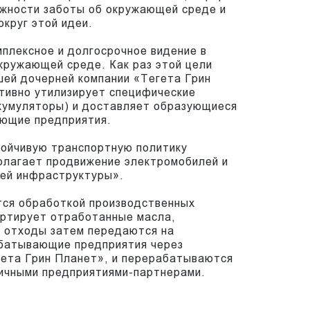
ажности заботы об окружающей среде и
округ этой идеи.
плексное и долгосрочное видение в
кружающей среде. Как раз этой цели
шей дочерней компании «Тегета Грин
тивно утилизирует специфические
ккумуляторы) и доставляет образующиеся
ющие предприятия.
тойчивую транспортную политику
олагает продвижение электромобилей и
ей инфраструктуры».
тся обработкой производственных
ортирует отработанные масла,
и отходы затем передаются на
батывающие предприятия через
ета Грин Планет», и перерабатываются
личными предприятиями-партнерами.