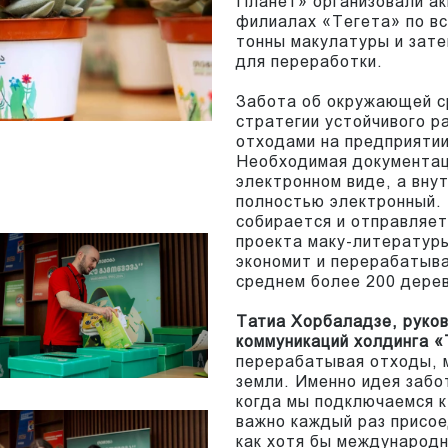
Планет» организовали ак
филиалах «Тегета» по вс
тонны макулатуры и зате
для переработки.
Забота об окружающей с
стратегии устойчивого р
отходами на предприятии
Необходимая документаци
электронном виде, а вну
полностью электронный. 
собирается и отправляе
проекта маку-литературы
экономит и перерабатыва
среднем более 200 дерев
Татиа Хорбаладзе, руко
коммуникаций холдинга «
перерабатывая отходы, 
земли. Именно идея заб
когда мы подключаемся к
важно каждый раз присое
как хотя бы международ