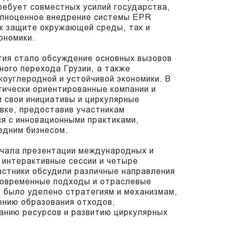
ребует совместных усилий государства,
полноценное внедрение системы EPR
к защите окружающей среды, так и
ономики.
тия стало обсуждение основных вызовов
ного перехода Грузии, а также
коуглеродной и устойчивой экономики. В
гически ориентированные компании и
 свои инициативы и циркулярные
вке, предоставив участникам
я с инновационными практиками,
едним бизнесом.
чала презентации международных и
 интерактивные сессии и четыре
астники обсудили различные направления
 современные подходы и отраслевые
 было уделено стратегиям и механизмам,
нию образования отходов,
анию ресурсов и развитию циркулярных