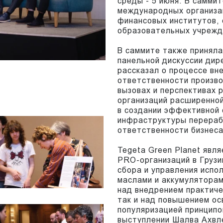
среды - 5 июня. В самми
международных организа
финансовых институтов,
образовательных учрежд
В саммите также принял
панельной дискуссии дир
рассказал о процессе в
ответственности произв
вызовах и перспективах 
организаций расширенно
в создании эффективной 
инфраструктуры перерабо
ответственности бизнеса
Tegeta Green Planet явл
PRO-организаций в Грузи
сбора и управления исп
маслами и аккумуляторам
над внедрением практиче
так и над повышением о
популяризацией принципо
выступлении Шалва Ахвле