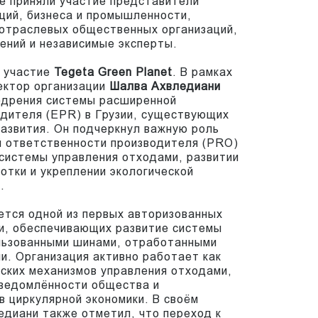
те приняли участие представители
ций, бизнеса и промышленности,
 отраслевых общественных организаций,
ений и независимые эксперты.
а участие
Tegeta Green Planet
. В рамках
ектор организации
Шалва Ахвледиани
недрения системы расширенной
одителя (EPR) в Грузии, существующих
развития. Он подчеркнул важную роль
й ответственности производителя (PRO)
системы управления отходами, развитии
тки и укреплении экологической
.
яется одной из первых авторизованных
и, обеспечивающих развитие системы
ользованными шинами, отработанными
и. Организация активно работает как
ских механизмов управления отходами,
сведомлённости общества и
в циркулярной экономики. В своём
диани также отметил, что переход к