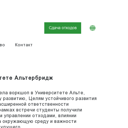
Сдача отходов
во
Контакт
тете Альтербридж
вела воркшоп в Университете Альте,
 развитию, Целям устойчивого развития
асширенной ответственности
рамках встречи студенты получили
м управлении отходами, влиянии
а окружающую среду и важности
будущего.