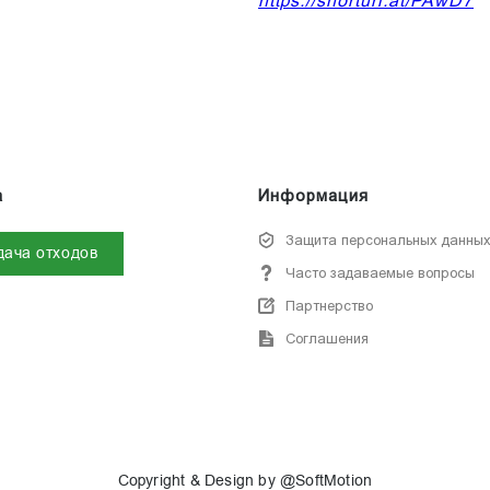
https://shorturl.at/PAwD7
а
Информация
Защита персональных данны
дача отходов
Часто задаваемые вопросы
Партнерство
Соглашения
Copyright & Design by @SoftMotion