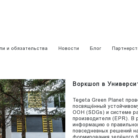
ли и обязательства
Новости
Блог
Партнерст
Воркшоп в Универси
Tegeta Green Planet про
посвящённый устойчивому
ООН (SDGs) и системе р
производителя (EPR). В 
информацию о правильно
повседневных решений н
формирования зелёного 