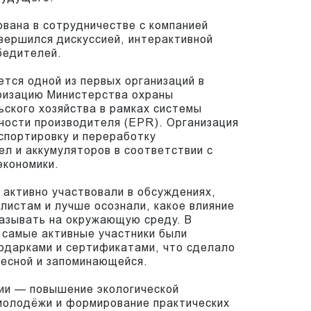
вана в сотрудничестве с компанией
авершился дискуссией, интерактивной
бедителей.
ется одной из первых организаций в
оризацию Министерства охраны
ского хозяйства в рамках системы
ности производителя (EPR). Организация
спортировку и переработку
ел и аккумуляторов в соответствии с
экономики.
 активно участвовали в обсуждениях,
листам и лучше осознали, какое влияние
казывать на окружающую среду. В
 самые активные участники были
одарками и сертификатами, что сделало
ресной и запоминающейся.
ии — повышение экологической
молодёжи и формирование практических