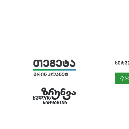
სერვ
ნ