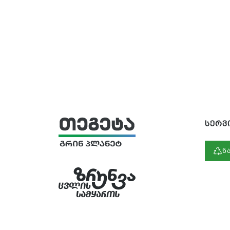
სერვ
ნ