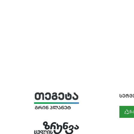
სერვ
ნ