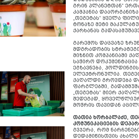
გრინ პლანეტთან“ ერთ
კამპანია დააორგანიზ
„თეგეტას“ ყველა ფილ
ტონაზე მეტი მაკულატუ
ქარხანას გადასამუშა
გარემოს დაცვაზე ზრუ
მდგრადობის სტრატეგი
მიზნით კომპანიაში ქ
საჭირო დოკუმენტაცი
ეგზავნება, ჰოლდინგი
ელექტრონულია. თეგე
ქაღალდი გროვდება დ
ფარგლებში, გადამმუშა
„თეგეტას“ მიერ ქაღალ
შედეგად, ყოველწლიურ
მოჭრის თავიდან აცილ
თათია ხორბალაძე, თე
კომუნიკაციების დეპა
გვჯერა, რომ ნარჩენებ
დედამიწისთვის ახალი